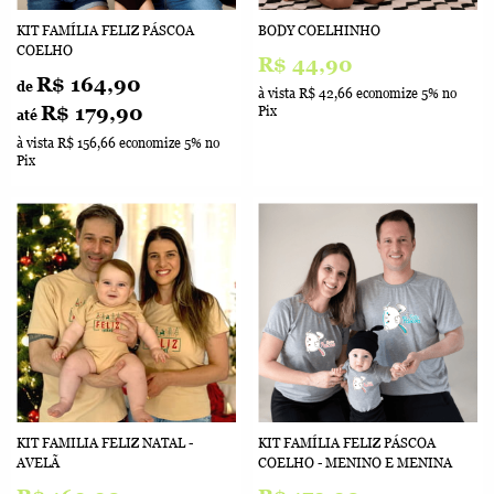
KIT FAMÍLIA FELIZ PÁSCOA
BODY COELHINHO
COELHO
R$ 44,90
R$ 164,90
de
à vista
R$ 42,66
economize
5%
no
R$ 179,90
Pix
até
à vista
R$ 156,66
economize
5%
no
Pix
KIT FAMILIA FELIZ NATAL -
KIT FAMÍLIA FELIZ PÁSCOA
AVELÃ
COELHO - MENINO E MENINA