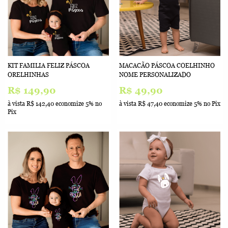
KIT FAMILIA FELIZ PÁSCOA
MACACÃO PÁSCOA COELHINHO
ORELHINHAS
NOME PERSONALIZADO
R$ 149,90
R$ 49,90
à vista
R$ 142,40
economize
5%
no
à vista
R$ 47,40
economize
5%
no Pix
Pix