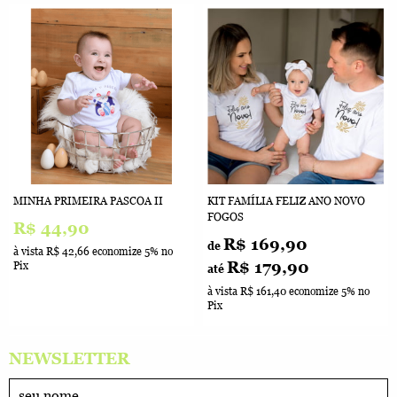
MINHA PRIMEIRA PASCOA II
KIT FAMÍLIA FELIZ ANO NOVO
FOGOS
R$ 44,90
R$ 169,90
de
à vista
R$ 42,66
economize
5%
no
R$ 179,90
Pix
até
à vista
R$ 161,40
economize
5%
no
Pix
NEWSLETTER